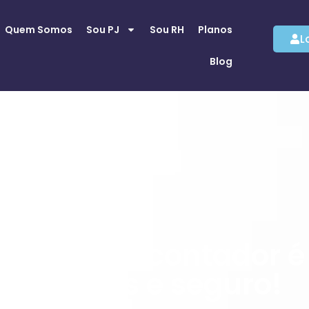
Quem Somos
Sou PJ
Sou RH
Planos
L
Blog
Trocar de contador é
simples e seguro!