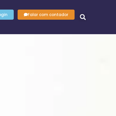
ogin
Falar com contador