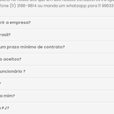
efone (11) 3198-9814 ou manda um whatsapp para 11 99633
rir a empresa?
asil?
um prazo mínimo de contrato?
o aceitos?
uncionário ?
?
ra mim?
a PJ?