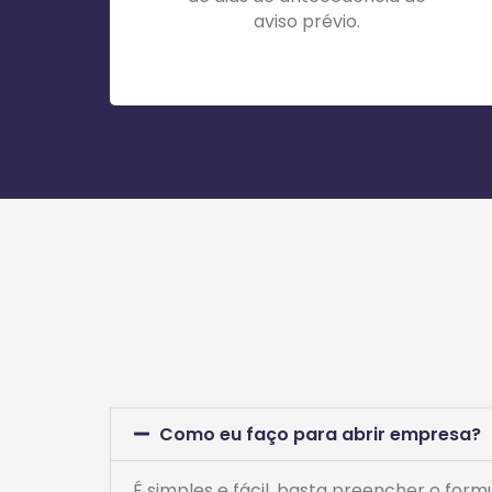
aviso prévio.
Como eu faço para abrir empresa?
É simples e fácil, basta preencher o form